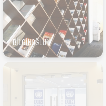
BİLGİNOĞLU
BİRLEŞMİŞ MİLLETLER