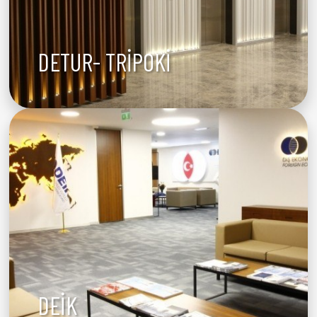
DETUR- TRİPOKİ
DEİK