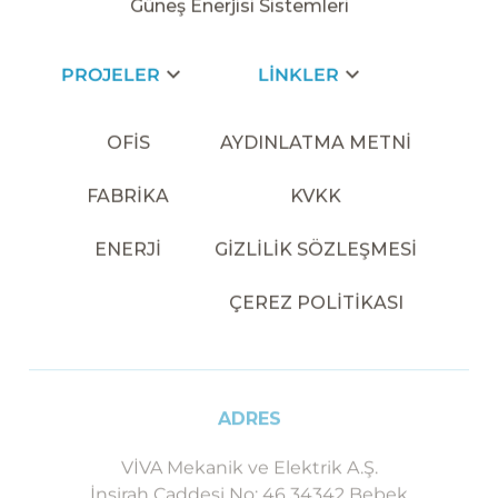
Güneş Enerjisi Sistemleri
PROJELER
LİNKLER
OFİS
AYDINLATMA METNİ
FABRİKA
KVKK
ENERJİ
GİZLİLİK SÖZLEŞMESİ
ÇEREZ POLİTİKASI
ADRES
VİVA Mekanik ve Elektrik A.Ş.
İnşirah Caddesi No: 46 34342 Bebek